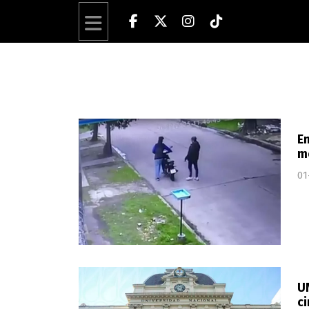
En
mo
01
UN
ci