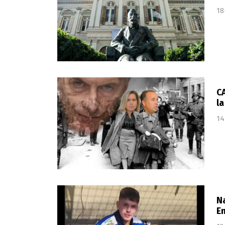
18
C
la
14
Na
E