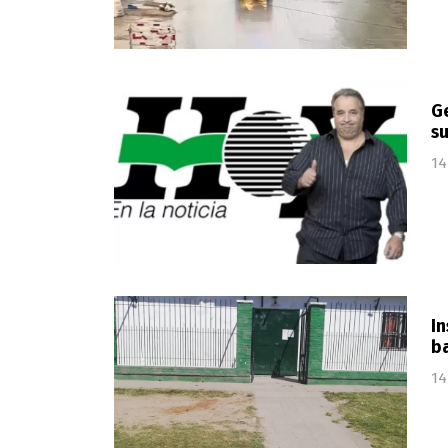
Ge
su
14
In
ba
14