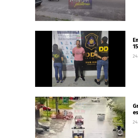
En
1
24
Gr
es
24