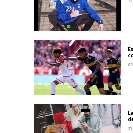
12
Es
co
02
La
de
31