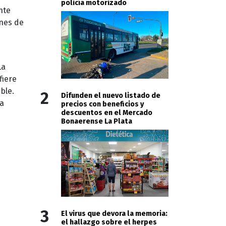
policía motorizado
nte
nes de
La
fiere
ble.
2
Difunden el nuevo listado de
la
precios con beneficios y
descuentos en el Mercado
Bonaerense La Plata
3
El virus que devora la memoria:
el hallazgo sobre el herpes