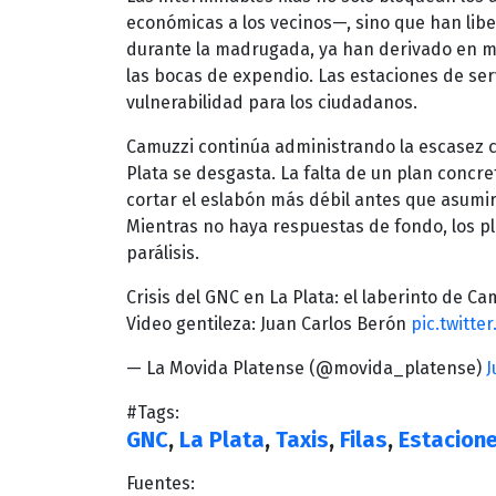
económicas a los vecinos—, sino que han lib
durante la madrugada, ya han derivado en m
las bocas de expendio. Las estaciones de se
vulnerabilidad para los ciudadanos.
Camuzzi continúa administrando la escasez 
Plata se desgasta. La falta de un plan concr
cortar el eslabón más débil antes que asumir
Mientras no haya respuestas de fondo, los p
parálisis.
Crisis del GNC en La Plata: el laberinto de Ca
Video gentileza: Juan Carlos Berón
pic.twitt
— La Movida Platense (@movida_platense)
J
#Tags:
GNC
,
La Plata
,
Taxis
,
Filas
,
Estacione
Fuentes: