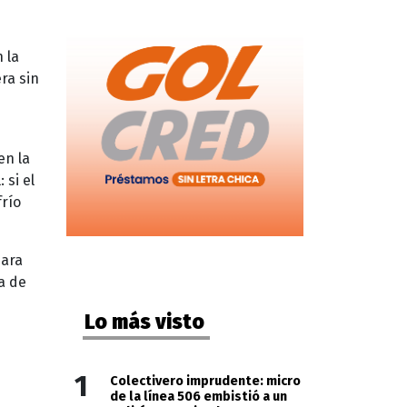
 la
ra sin
en la
 si el
frío
ara
ta de
Lo más visto
1
Colectivero imprudente: micro
de la línea 506 embistió a un