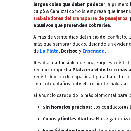
largas colas que deben padecer
, a primera
culpó a Camuzzi como la empresa que insen
trabajadores del transporte de pasajeros
,
abusivos que pretenden cobrarles
.
A más de veinte días del inicio del conflicto,
más que sembrar dudas, dejando en evidenci
de
La Plata
,
Berisso
y
Ensenada
.
Resulta inadmisible que una empresa distrib
reconocer que
La Plata era el distrito más 
redistribución de capacidad para habilitar a
control de daños ante el creciente malestar 
El anuncio carece de lo más elemental para l
Sin horarios precisos:
Los conductores ll
Cupos y límites diarios:
No se garantiza
Incertidumbre temporal:
La empresa no 