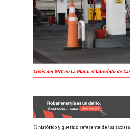
Crisis del GNC en La Plata: el laberinto de Ca
El histórico y querido referente de los taxist