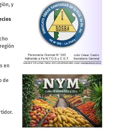
ión, y
ecios
cho
región
as en
o de
tidor.