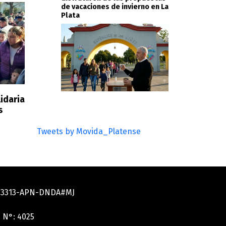
de vacaciones de invierno en La
Plata
idaria
s
Tweets by Movida_Platense
033313-APN-DNDA#MJ
 N°: 4025