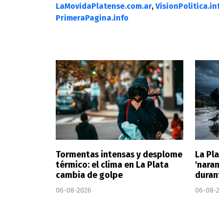
LaMovidaPlatense.com.ar
,
VisionPolitica.in
PrimeraPagina.info
Tormentas intensas y desplome
La Pla
térmico: el clima en La Plata
'nara
cambia de golpe
duran
06-08-2026
06-08-