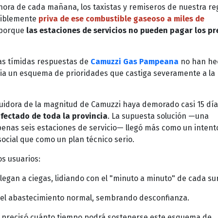
 hora de cada mañana, los taxistas y remiseros de nuestra reg
siblemente
priva de ese combustible gaseoso a miles de
 porque
las estaciones de servicios no pueden pagar los pr
 las tímidas respuestas de
Camuzzi Gas Pampeana
no han he
a un esquema de prioridades que castiga severamente a la 
uidora de la magnitud de Camuzzi haya demorado casi 15 dí
afectado de toda la provincia
. La supuesta solución —una
penas seis estaciones de servicio— llegó más como un intent
social que como un plan técnico serio.
os usuarios:
egan a ciegas, lidiando con el "minuto a minuto" de cada sur
 el abastecimiento normal, sembrando desconfianza.
precisó cuánto tiempo podrá sostenerse este esquema de