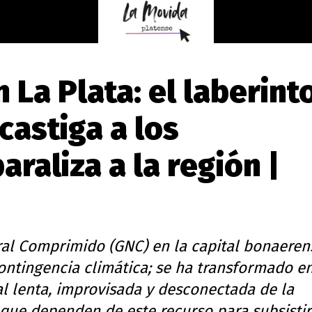
n La Plata: el laberint
castiga a los
araliza a la región |
ural Comprimido (GNC) en la capital bonaeren
ontingencia climática; se ha transformado en
al lenta, improvisada y desconectada de la
que dependen de este recurso para subsistir