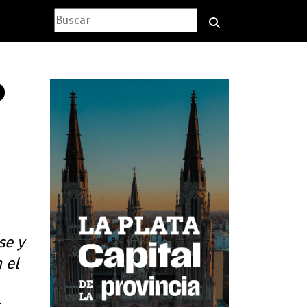
o
se y
 el
.