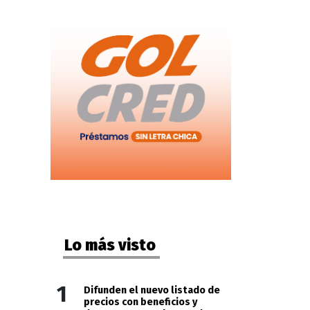
Lo más visto
1
Difunden el nuevo listado de
precios con beneficios y