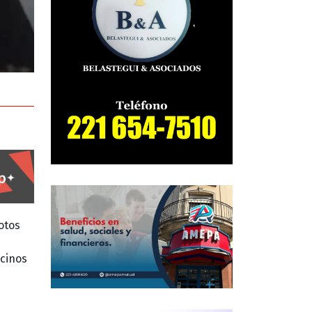
otos
ecinos