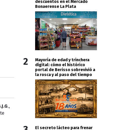
descuentos en el Mercado
Bonaerense La Plata
2
Mayoría de edad y trinchera
digital: cómo el histórico
portal de Berisso sobrevivió a
la rosca y al paso del tiempo
.J.G
.,
te
3
El secreto lácteo para frenar