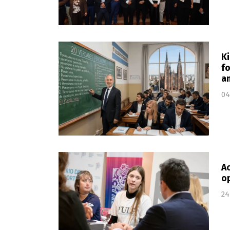
Ki
fo
a
04
Ac
op
24