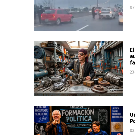
07
El
au
f
23
Un
Po
03