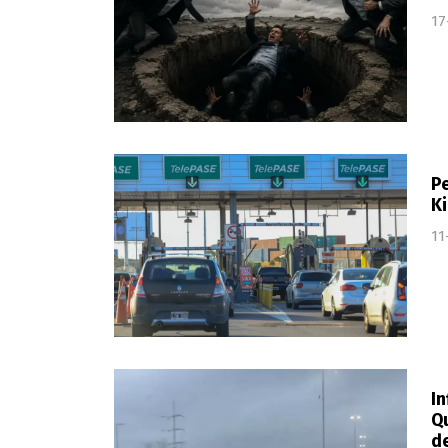
17
Pe
Ki
11
In
Qu
de