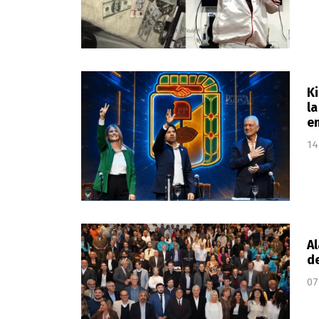
Ki
la
en
14
A
de
07