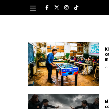
Ki
ca
m
29
El
co