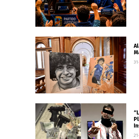
Al
Ma
31
“L
Pl
I
21