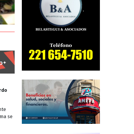
rdo
nte
sma se