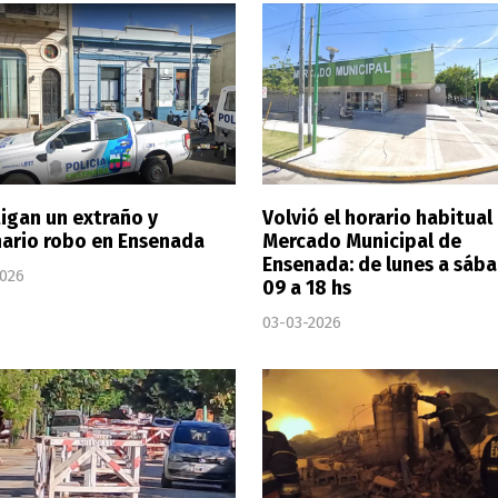
tigan un extraño y
Volvió el horario habitual 
nario robo en Ensenada
Mercado Municipal de
Ensenada: de lunes a sáb
2026
09 a 18 hs
03-03-2026