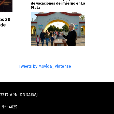
de vacaciones de invierno en La
Plata
os 30
 de
Tweets by Movida_Platense
033313-APN-DNDA#MJ
 N°: 4025