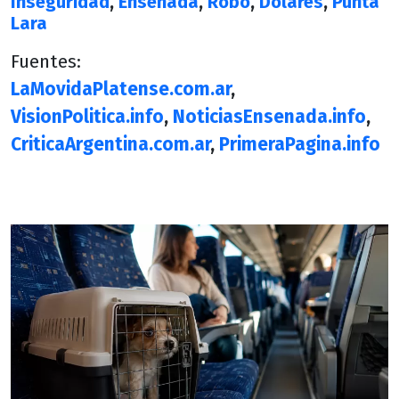
Inseguridad
,
Ensenada
,
Robo
,
Dólares
,
Punta
Lara
Fuentes:
LaMovidaPlatense.com.ar
,
VisionPolitica.info
,
NoticiasEnsenada.info
,
CriticaArgentina.com.ar
,
PrimeraPagina.info