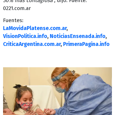
30% más contagiosa
", dijo. Fuente:
0221.com.ar
Fuentes:
LaMovidaPlatense.com.ar
,
VisionPolitica.info
,
NoticiasEnsenada.info
,
CriticaArgentina.com.ar
,
PrimeraPagina.info