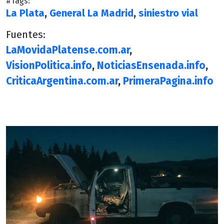
#Tags:
La Plata
,
General La Madrid
,
siniestro vial
Fuentes:
LaMovidaPlatense.com.ar
,
VisionPolitica.info
,
NoticiasEnsenada.info
,
CriticaArgentina.com.ar
,
PrimeraPagina.info