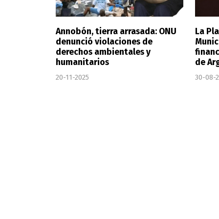
Annobón, tierra arrasada: ONU
La Pla
denunció violaciones de
Munic
derechos ambientales y
finan
humanitarios
de Ar
20-11-2025
30-08-