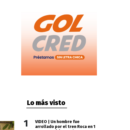
Lo más visto
1
VIDEO | Un hombre fue
arrollado por el tren Roca en 1