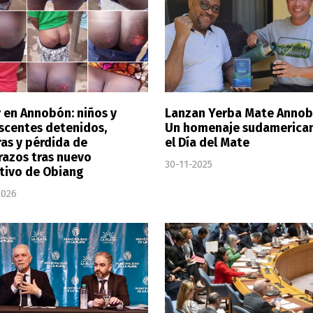
r en Annobón: niños y
Lanzan Yerba Mate Annob
scentes detenidos,
Un homenaje sudamerica
ras y pérdida de
el Día del Mate
azos tras nuevo
30-11-2025
tivo de Obiang
2026