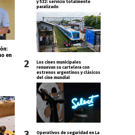
y 532: servicio totalmente
paralizado
ón:
no en
2
Los cines municipales
renuevan su cartelera con
estrenos argentinos y clásicos
del cine mundial
3
Operativos de seguridad en La