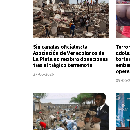
Sin canales oficiales: la
Terro
Asociación de Venezolanos de
adole
La Plata no recibirá donaciones
tortu
tras el trágico terremoto
embar
opera
27-06-2026
09-06-