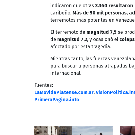
indicaron que otras
3.360 resultaron
caribeño.
Más de 50 mil personas, 
terremotos más potentes en Venezuela 
El terremoto de
magnitud 7,5
se prod
de
magnitud 7,2
, y ocasionó el
colaps
afectado por esta tragedia.
Mientras tanto, las fuerzas venezola
para buscar a personas atrapadas baj
internacional.
Fuentes:
LaMovidaPlatense.com.ar
,
VisionPolitica.in
PrimeraPagina.info