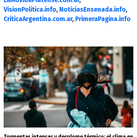
LaMovidaPlatense.com.ar
,
VisionPolitica.info
,
NoticiasEnsenada.info
,
CriticaArgentina.com.ar
,
PrimeraPagina.info
Tormentas intensas y desplome térmico: el clima en