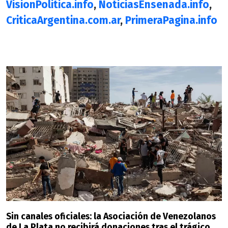
VisionPolitica.info
,
NoticiasEnsenada.info
,
CriticaArgentina.com.ar
,
PrimeraPagina.info
Sin canales oficiales: la Asociación de Venezolanos
de La Plata no recibirá donaciones tras el trágico