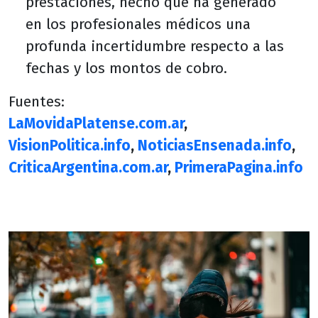
prestaciones, hecho que ha generado
en los profesionales médicos una
profunda incertidumbre respecto a las
fechas y los montos de cobro.
Fuentes:
LaMovidaPlatense.com.ar
,
VisionPolitica.info
,
NoticiasEnsenada.info
,
CriticaArgentina.com.ar
,
PrimeraPagina.info