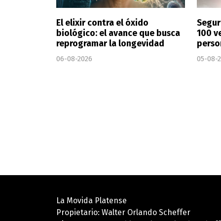
El elixir contra el óxido
Segur
biológico: el avance que busca
100 v
reprogramar la longevidad
perso
06-08-2026
05-08-
La Movida Platense
Propietario: Walter Orlando Scheffer