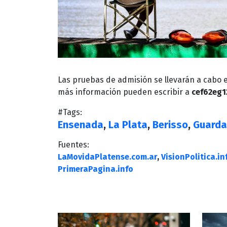
Las pruebas de admisión se llevarán a cabo e
más información pueden escribir a
cef62eg
#Tags:
Ensenada
,
La Plata
,
Berisso
,
Guarda
Fuentes:
LaMovidaPlatense.com.ar
,
VisionPolitica.in
PrimeraPagina.info