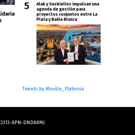
5
Alak y Susbielles impulsan una
agenda de gestión para
idaria
proyectos conjuntos entre La
Plata y Bahía Blanca
s
Tweets by Movida_Platense
033313-APN-DNDA#MJ