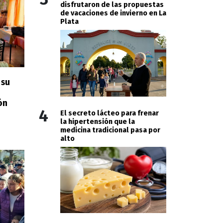
disfrutaron de las propuestas
de vacaciones de invierno en La
Plata
 su
ón
4
El secreto lácteo para frenar
la hipertensión que la
medicina tradicional pasa por
alto