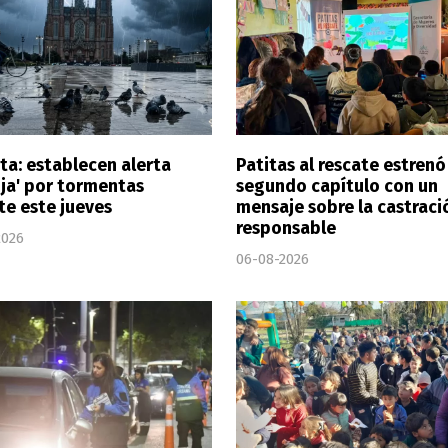
ta: establecen alerta
Patitas al rescate estrenó
nja' por tormentas
segundo capítulo con un
te este jueves
mensaje sobre la castraci
responsable
2026
06-08-2026