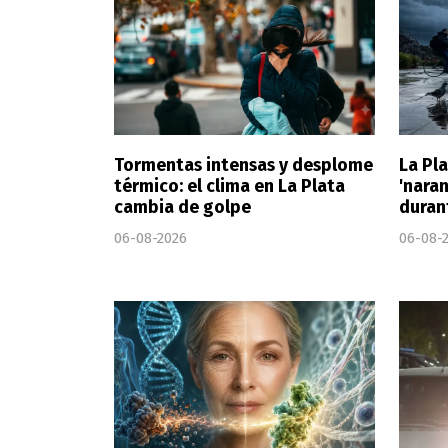
Tormentas intensas y desplome
La Pla
térmico: el clima en La Plata
'nara
cambia de golpe
duran
06-08-2026
06-08-