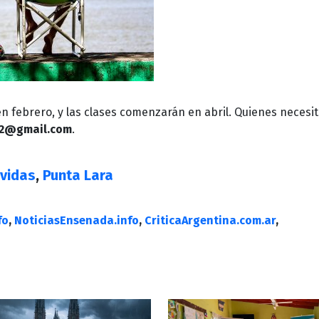
n febrero, y las clases comenzarán en abril. Quienes necesi
12@gmail.com
.
vidas
,
Punta Lara
fo
,
NoticiasEnsenada.info
,
CriticaArgentina.com.ar
,