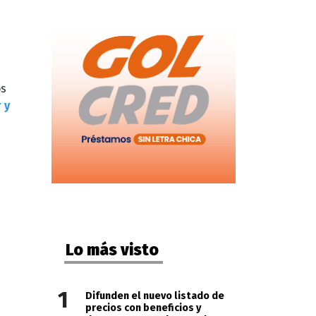
os
 y
Lo más visto
1
Difunden el nuevo listado de
precios con beneficios y