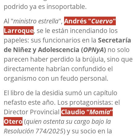
podrido ya es insoportable.
Al "
ministro estrella
",
Andrés "
Cuervo
"
Larroque
, se le están incendiando los
papeles: sus funcionarios en la
Secretaría
de Niñez y Adolescencia (
OPNyA
)
no solo
parecen haber perdido la brújula, sino que
directamente habrían confundido el
organismo con un feudo personal.
El libro de la desidia sumó un capítulo
nefasto este año. Los protagonistas: el
Director Provincial
Claudio “
Momia
”
Otero
(
quien ostenta su cargo bajo la
Resolución 774/2025
) y su socio en la