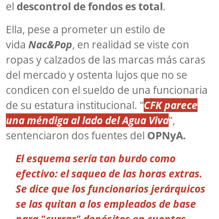
el
descontrol de fondos es total
.
Ella, pese a prometer un estilo de
vida
Nac&Pop
, en realidad se viste con
ropas y calzados de las marcas más caras
del mercado y ostenta lujos que no se
condicen con el sueldo de una funcionaria
de su estatura institucional. "
CFK parece
una méndiga al lado del Agua Viva
",
sentenciaron dos fuentes del
OPNyA.
El esquema sería tan burdo como
efectivo:
el saqueo de las horas extras
.
Se dice que los funcionarios jerárquicos
se las quitan a los empleados de base
para "
currar
" depósitos en cuentas