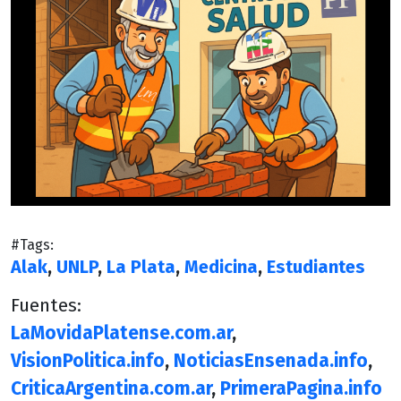
#Tags:
Alak
,
UNLP
,
La Plata
,
Medicina
,
Estudiantes
Fuentes:
LaMovidaPlatense.com.ar
,
VisionPolitica.info
,
NoticiasEnsenada.info
,
CriticaArgentina.com.ar
,
PrimeraPagina.info