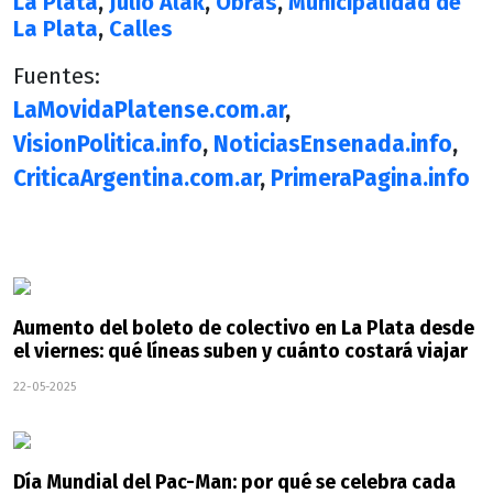
La Plata
,
Julio Alak
,
Obras
,
Municipalidad de
La Plata
,
Calles
Fuentes:
LaMovidaPlatense.com.ar
,
VisionPolitica.info
,
NoticiasEnsenada.info
,
CriticaArgentina.com.ar
,
PrimeraPagina.info
Aumento del boleto de colectivo en La Plata desde
el viernes: qué líneas suben y cuánto costará viajar
22-05-2025
Día Mundial del Pac-Man: por qué se celebra cada