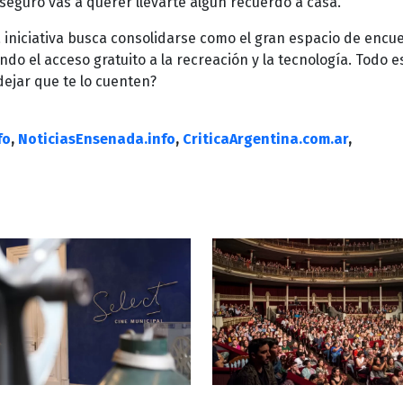
guro vas a querer llevarte algún recuerdo a casa.
 iniciativa busca consolidarse como el gran espacio de encu
o el acceso gratuito a la recreación y la tecnología. Todo e
dejar que te lo cuenten?
fo
,
NoticiasEnsenada.info
,
CriticaArgentina.com.ar
,