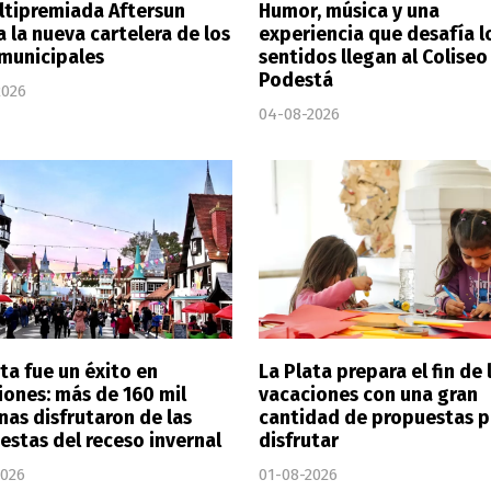
ltipremiada Aftersun
Humor, música y una
a la nueva cartelera de los
experiencia que desafía l
 municipales
sentidos llegan al Coliseo
Podestá
2026
04-08-2026
ta fue un éxito en
La Plata prepara el fin de 
iones: más de 160 mil
vacaciones con una gran
nas disfrutaron de las
cantidad de propuestas p
estas del receso invernal
disfrutar
2026
01-08-2026