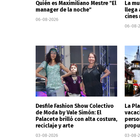
Quién es Maximiliano Mestre "El
La mu
manager de la noche"
llega 
cines
06-08-2026
06-08-
Desfile Fashion Show Colectivo
La Pla
de Moda by Vale Simón: El
vacac
Palacete brilló con alta costura,
perso
reciclaje y arte
propu
03-08-2026
03-08-