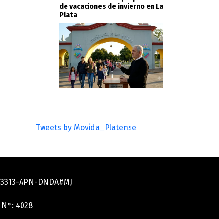
de vacaciones de invierno en La
Plata
Tweets by Movida_Platense
033313-APN-DNDA#MJ
 N°: 4028