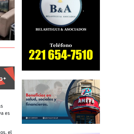
as
ya es
os, el