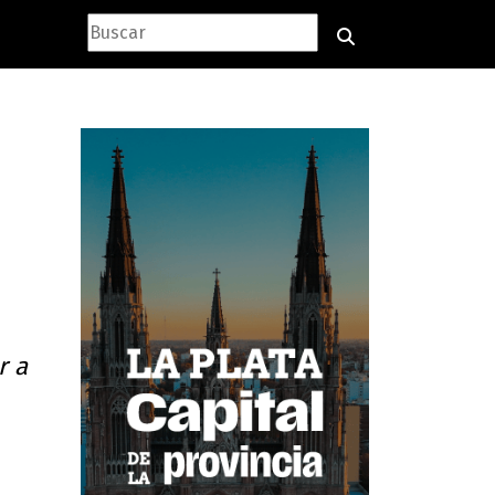
o
r a