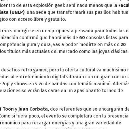
 epicentro de esta explosión geek será nada menos que la
Facu
lata (UNLP)
, una sede que transformará sus pasillos habitua
co con acceso libre y gratuito.
podrán sumergirse en una propuesta pensada para todas las 
rganización confirmó que habrá más de
60
consolas listas para
a competencia pura y dura, vas a poder medirte en más de
20
os títulos más actuales del mercado como las joyas clásicas
n desafíos retro gamer, pero la oferta cultural va muchísimo
ladas al entretenimiento digital vibrarán con un gran concur
-Pop y shows en vivo de bandas con temática animé. Además
eneraciones se verán las caras en un apasionante torneo de
i Toon
y
Juan Corbata
, dos referentes que se encargarán de
 Como si fuera poco, el evento se completará con la presencia
stronómico para recargar energías y una gran variedad de