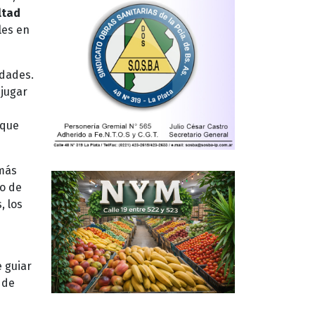
ltad
les en
edades.
 jugar
 que
 más
so de
, los
 guiar
 de