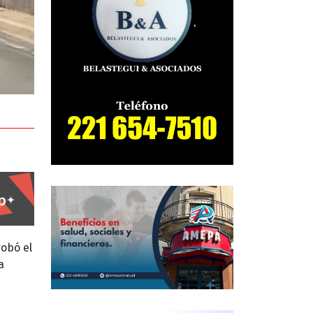
robó el
a