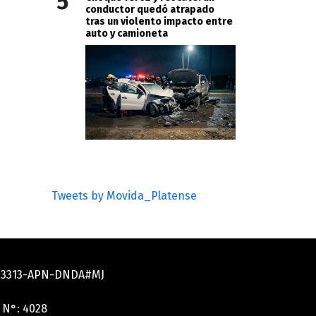
5
conductor quedó atrapado
tras un violento impacto entre
auto y camioneta
Tweets by Movida_Platense
033313-APN-DNDA#MJ
 N°: 4028