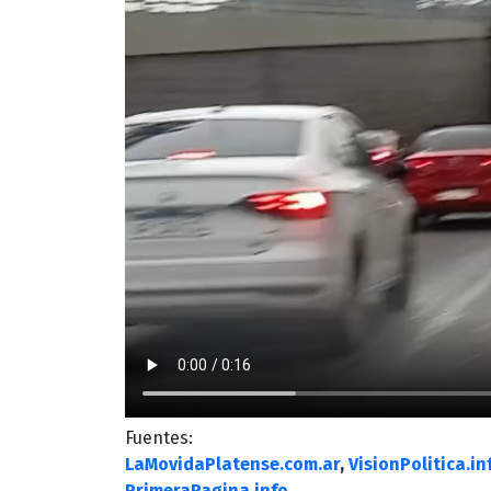
Fuentes:
LaMovidaPlatense.com.ar
,
VisionPolitica.in
PrimeraPagina.info