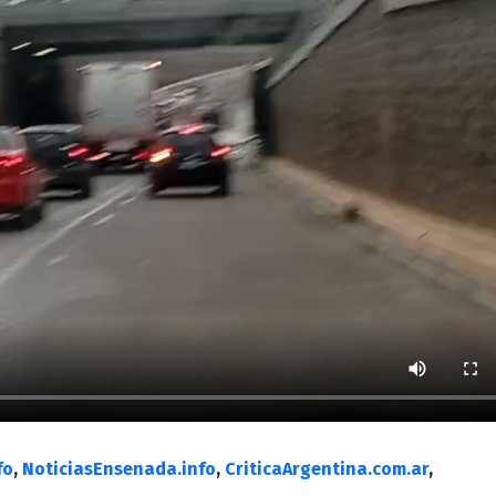
fo
,
NoticiasEnsenada.info
,
CriticaArgentina.com.ar
,