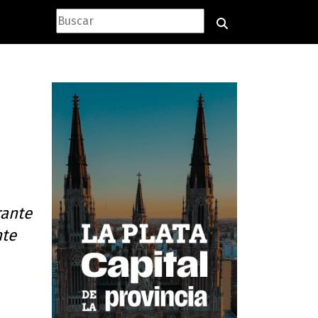
rante
nte