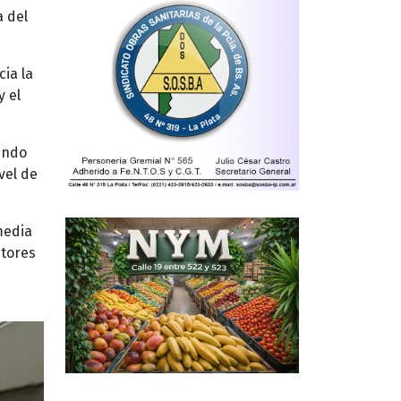
a del
cia la
y el
endo
vel de
media
ctores