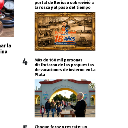
portal de Berisso sobrevivió a
la rosca y al paso del tiempo
ar la
cina
4
Más de 160 mil personas
disfrutaron de las propuestas
de vacaciones de invierno en La
Plata
Choque feroz y rescate: un