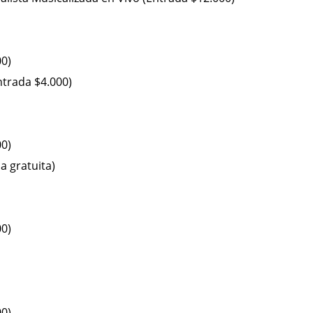
00)
ntrada $4.000)
00)
 gratuita)
00)
00)