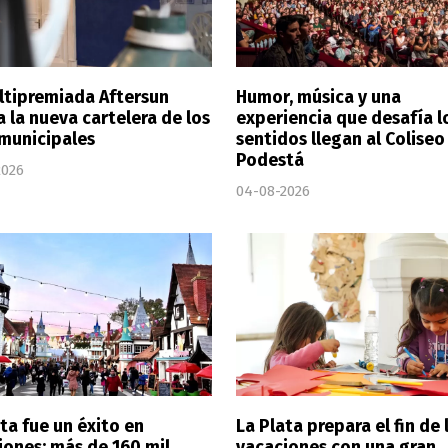
ltipremiada Aftersun
Humor, música y una
a la nueva cartelera de los
experiencia que desafía l
 municipales
sentidos llegan al Coliseo
Podestá
2026
04-08-2026
ta fue un éxito en
La Plata prepara el fin de 
iones: más de 160 mil
vacaciones con una gran