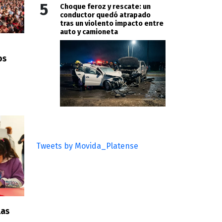
5
Choque feroz y rescate: un
conductor quedó atrapado
tras un violento impacto entre
auto y camioneta
os
Tweets by Movida_Platense
las