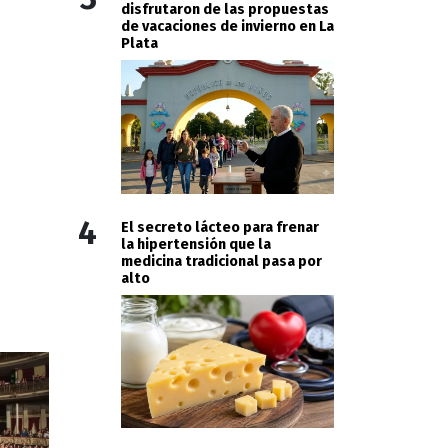
disfrutaron de las propuestas
de vacaciones de invierno en La
Plata
4
El secreto lácteo para frenar
la hipertensión que la
medicina tradicional pasa por
alto