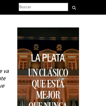
e va
ate
ue