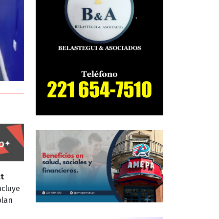
t
ncluye
plan