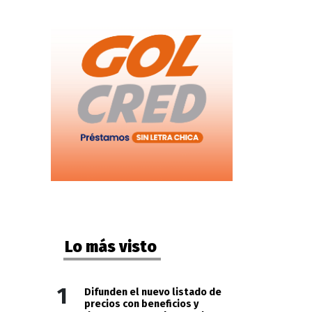
Lo más visto
1
Difunden el nuevo listado de
precios con beneficios y