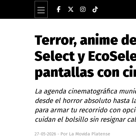
Terror, anime de 
Select y EcoSel
pantallas con ci
La agenda cinematográfica munic
desde el horror absoluto hasta 
para armar tu recorrido con opci
cuidan el bolsillo sin resignar ca
27-05-2026 - Por La Movida Platense