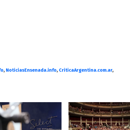
fo
,
NoticiasEnsenada.info
,
CriticaArgentina.com.ar
,