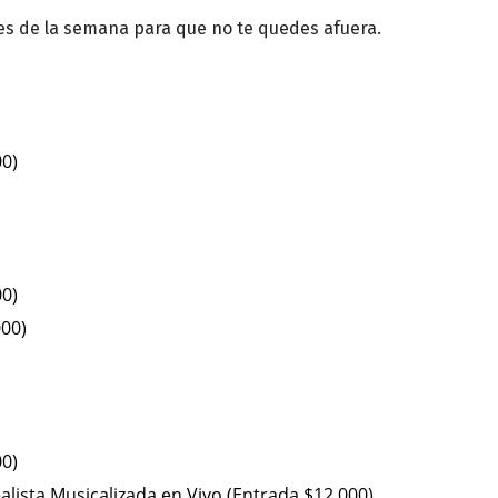
tes de la semana para que no te quedes afuera.
00)
00)
000)
00)
lista Musicalizada en Vivo (Entrada $12.000)