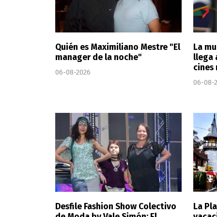
Quién es Maximiliano Mestre "El
La mu
manager de la noche"
llega 
cines
06-08-2026
06-08-
Desfile Fashion Show Colectivo
La Pla
de Moda by Vale Simón: El
vacac