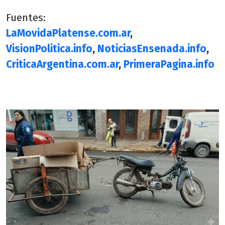
Fuentes:
LaMovidaPlatense.com.ar
,
VisionPolitica.info
,
NoticiasEnsenada.info
,
CriticaArgentina.com.ar
,
PrimeraPagina.info