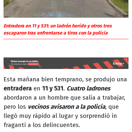
Entradera en 11 y 531: un ladrón herido y otros tres
escaparon tras enfrentarse a tiros con la policía
Esta mañana bien temprano, se produjo una
entradera
en
11 y 531
.
Cuatro ladrones
abordaron a un hombre que salía a trabajar,
pero los
vecinos avisaron a la policía
, que
llegó muy rápido al lugar y sorprendió in
fraganti a los delincuentes.