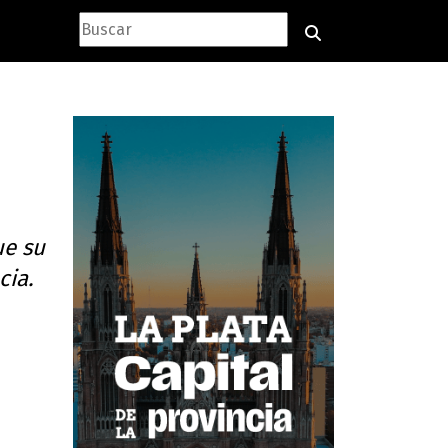
ue su
cia.