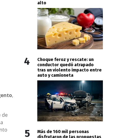
alto
4
Choque feroz y rescate: un
conductor quedó atrapado
tras un violento impacto entre
auto y camioneta
gento
,
e de
la
anto
5
Más de 160 mil personas
disfrutaron de las propuestas