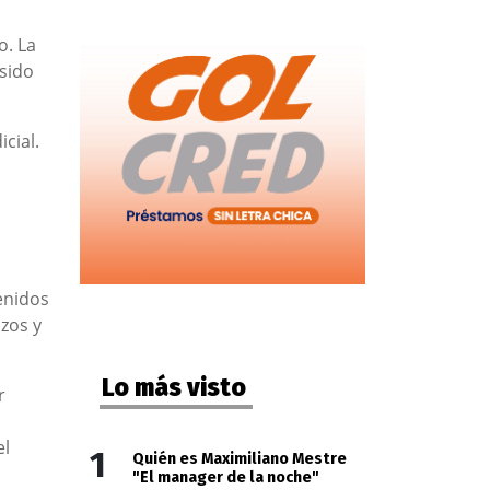
o. La
 sido
cial.
enidos
ozos y
Lo más visto
r
el
1
Quién es Maximiliano Mestre
"El manager de la noche"