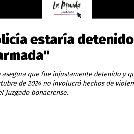
licía estaría detenido
"armada"
e asegura que fue injustamente detenido y q
tubre de 2024 no involucró hechos de violen
el Juzgado bonaerense.