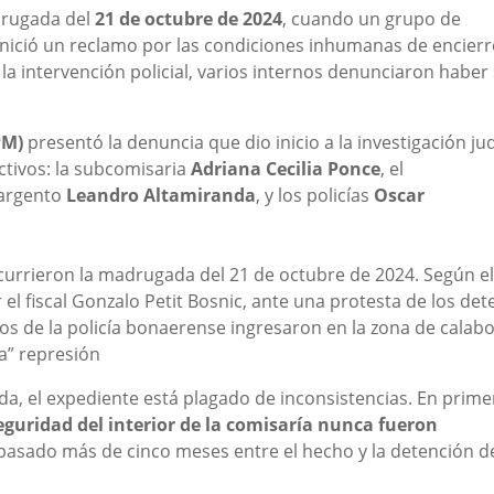
adrugada del
21 de octubre de 2024
, cuando un grupo de
nició un reclamo por las condiciones inhumanas de encierr
 la intervención policial, varios internos denunciaron haber
PM)
presentó la denuncia que dio inicio a la investigación judi
ctivos: la subcomisaria
Adriana Cecilia Ponce
, el
 sargento
Leandro Altamiranda
, y los policías
Oscar
urrieron la madrugada del 21 de octubre de 2024. Según el
l fiscal Gonzalo Petit Bosnic, ante una protesta de los det
vos de la policía bonaerense ingresaron en la zona de calab
a” represión
a, el expediente está plagado de inconsistencias. En prime
eguridad del interior de la comisaría nunca fueron
 pasado más de cinco meses entre el hecho y la detención d