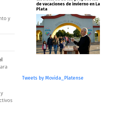
de vacaciones de invierno en La
Plata
nto y
el
para
Tweets by Movida_Platense
 y
ctivos