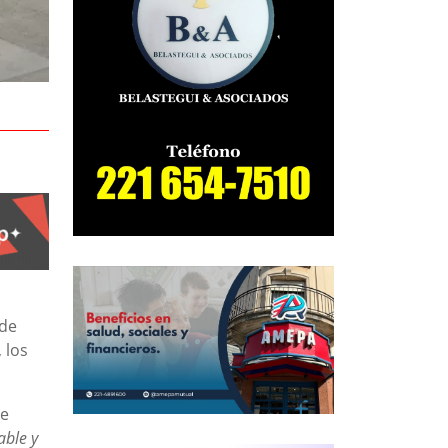
 de
, los
ue
able y