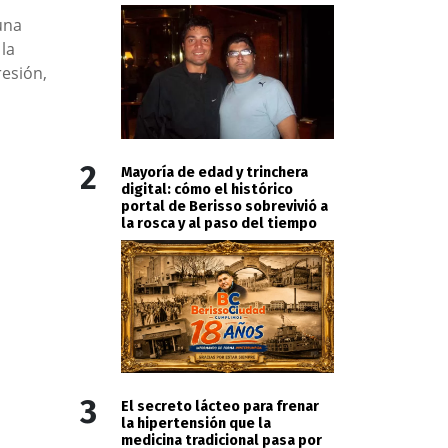
una
la
resión,
2
Mayoría de edad y trinchera
digital: cómo el histórico
portal de Berisso sobrevivió a
la rosca y al paso del tiempo
3
El secreto lácteo para frenar
la hipertensión que la
medicina tradicional pasa por