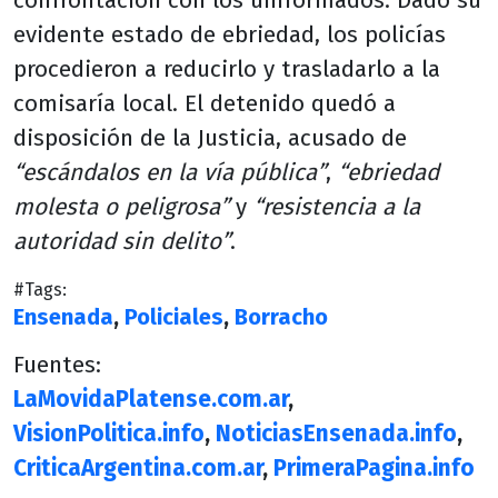
confrontación con los uniformados. Dado su
evidente estado de ebriedad, los policías
procedieron a reducirlo y trasladarlo a la
comisaría local. El detenido quedó a
disposición de la Justicia, acusado de
“escándalos en la vía pública”
,
“ebriedad
molesta o peligrosa”
y
“resistencia a la
autoridad sin delito”
.
#Tags:
Ensenada
,
Policiales
,
Borracho
Fuentes:
LaMovidaPlatense.com.ar
,
VisionPolitica.info
,
NoticiasEnsenada.info
,
CriticaArgentina.com.ar
,
PrimeraPagina.info