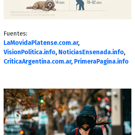
Fuentes:
LaMovidaPlatense.com.ar
,
VisionPolitica.info
,
NoticiasEnsenada.info
,
CriticaArgentina.com.ar
,
PrimeraPagina.info