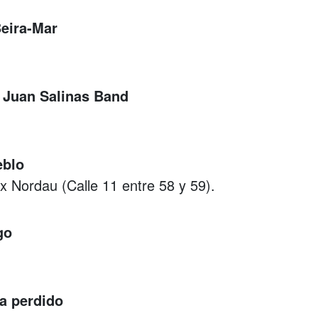
Beira-Mar
+ Juan Salinas Band
eblo
x Nordau (Calle 11 entre 58 y 59).
go
ta perdido