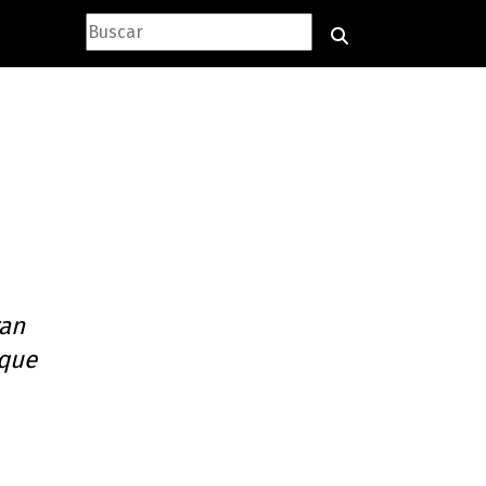
ran
 que