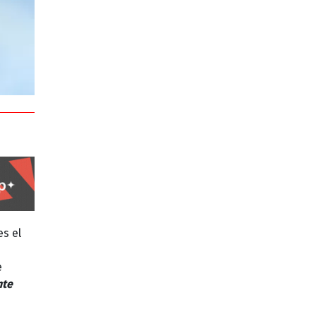
s el
e
nte