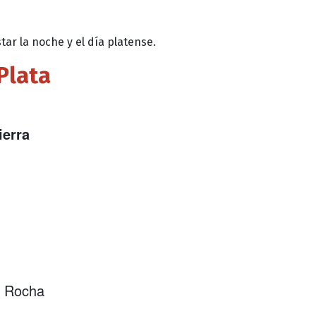
ar la noche y el día platense.
Plata
ierra
o Rocha