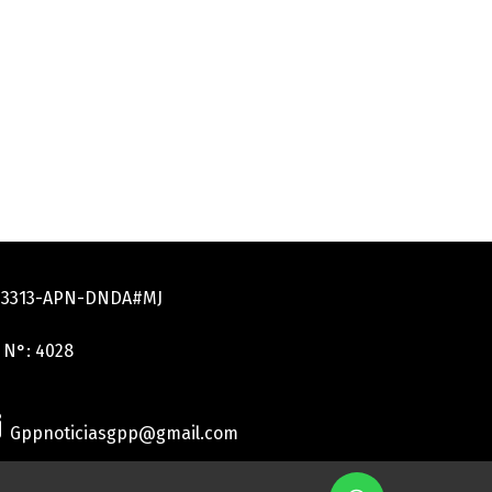
033313-APN-DNDA#MJ
 N°: 4028
Gppnoticiasgpp@gmail.com