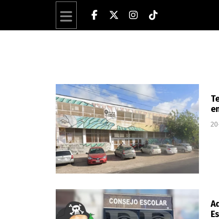
Te
en
20
Ad
Es