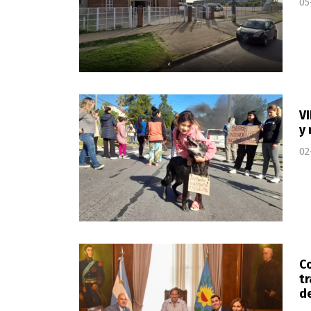
05
VI
y 
02
Co
tr
d