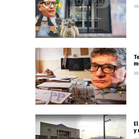
19
Te
mu
30
El
y 