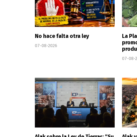
No hace falta otra ley
La Pl
promoc
07-08-2026
produ
07-08-
Alak sobre la Ley de Tierras: “Su
Alak 