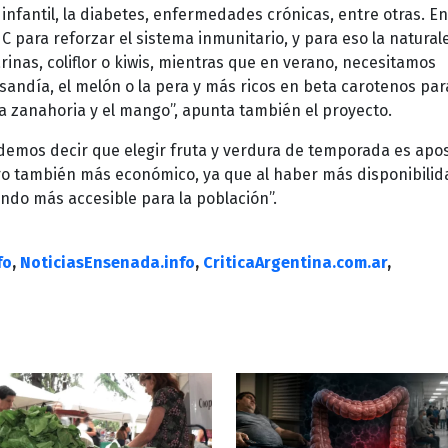
infantil, la diabetes, enfermedades crónicas, entre otras. En
C para reforzar el sistema inmunitario, y para eso la natural
nas, coliflor o kiwis, mientras que en verano, necesitamos
andía, el melón o la pera y más ricos en beta carotenos par
 la zanahoria y el mango”, apunta también el proyecto.
demos decir que elegir fruta y verdura de temporada es apo
ro también más económico, ya que al haber más disponibilid
ando más accesible para la población”.
fo
,
NoticiasEnsenada.info
,
CriticaArgentina.com.ar
,