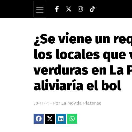
¿Se viene un req
los locales que
verduras en La 
aliviaría el bol
30-11--1 - Por La Movida Platense