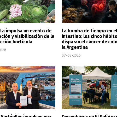
ata impulsa un evento de
La bomba de tiempo en e
ión y visibilización de la
intestino: los cinco hábit
cción hortícola
disparan el cáncer de col
la Argentina
2026
07-08-2026
y Susbielles impulsan una
Desembarca en El Peligro