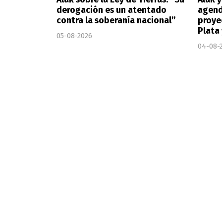
derogación es un atentado
agend
contra la soberanía nacional”
proye
Plata
05-08-2026
04-08-