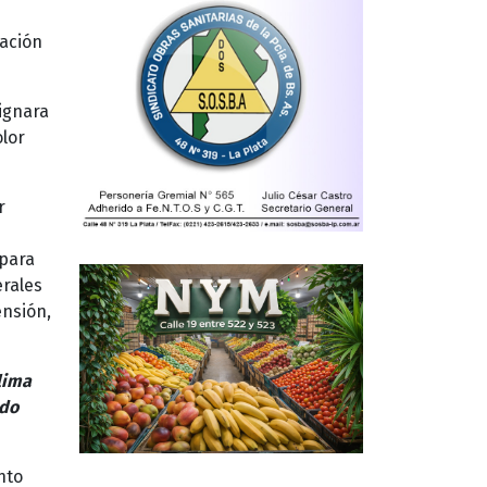
cación
ignara
olor
r
 para
erales
ensión,
lima
ndo
nto