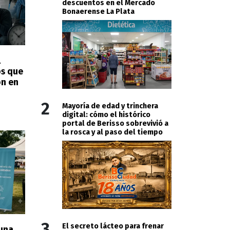
descuentos en el Mercado
Bonaerense La Plata
l
os que
on en
2
Mayoría de edad y trinchera
digital: cómo el histórico
portal de Berisso sobrevivió a
la rosca y al paso del tiempo
3
El secreto lácteo para frenar
 una