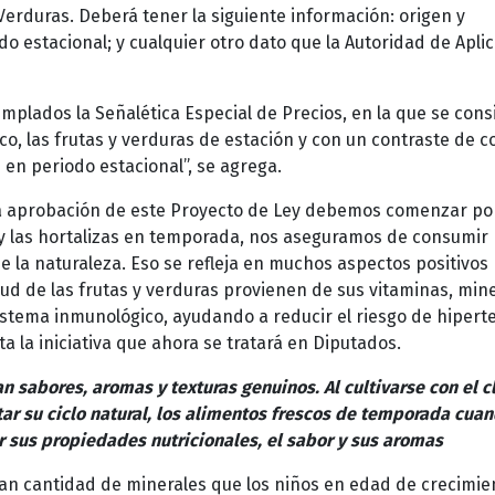
Verduras. Deberá tener la siguiente información: origen y
o estacional; y cualquier otro dato que la Autoridad de Apli
mplados la Señalética Especial de Precios, en la que se cons
o, las frutas y verduras de estación y con un contraste de c
 en periodo estacional”, se agrega.
a aprobación de este Proyecto de Ley debemos comenzar po
 y las hortalizas en temporada, nos aseguramos de consumir
e la naturaleza. Eso se refleja en muchos aspectos positivos
lud de las frutas y verduras provienen de sus vitaminas, min
istema inmunológico, ayudando a reducir el riesgo de hipert
la iniciativa que ahora se tratará en Diputados.
 sabores, aromas y texturas genuinos. Al cultivarse con el c
ar su ciclo natural, los alimentos frescos de temporada cua
or sus propiedades nutricionales, el sabor y sus aromas
ran cantidad de minerales que los niños en edad de crecimie