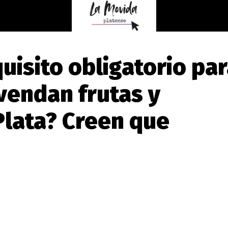
uisito obligatorio pa
 vendan frutas y
Plata? Creen que