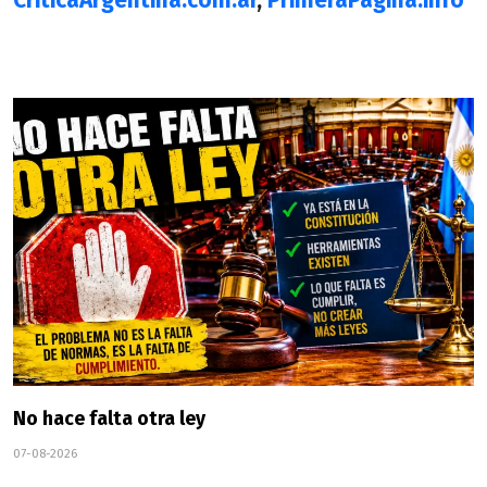
CriticaArgentina.com.ar
,
PrimeraPagina.info
No hace falta otra ley
07-08-2026