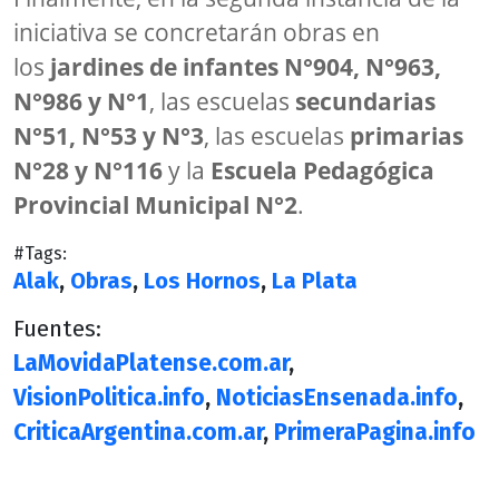
iniciativa se concretarán obras en
los
jardines de infantes N°904, N°963,
N°986 y N°1
, las escuelas
secundarias
N°51, N°53 y N°3
, las escuelas
primarias
N°28 y N°116
y la
Escuela Pedagógica
Provincial Municipal N°2
.
#Tags:
Alak
,
Obras
,
Los Hornos
,
La Plata
Fuentes:
LaMovidaPlatense.com.ar
,
VisionPolitica.info
,
NoticiasEnsenada.info
,
CriticaArgentina.com.ar
,
PrimeraPagina.info