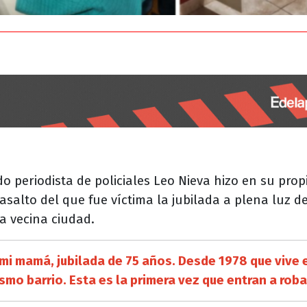
o periodista de policiales Leo Nieva hizo en su prop
salto del que fue víctima la jubilada a plena luz de
la vecina ciudad.
 mi mamá, jubilada de 75 años. Desde 1978 que vive 
smo barrio. Esta es la primera vez que entran a roba