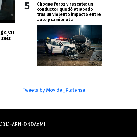
5
Choque feroz y rescate: un
conductor quedó atrapado
tras un violento impacto entre
auto y camioneta
oga en
 seis
Tweets by Movida_Platense
033313-APN-DNDA#MJ