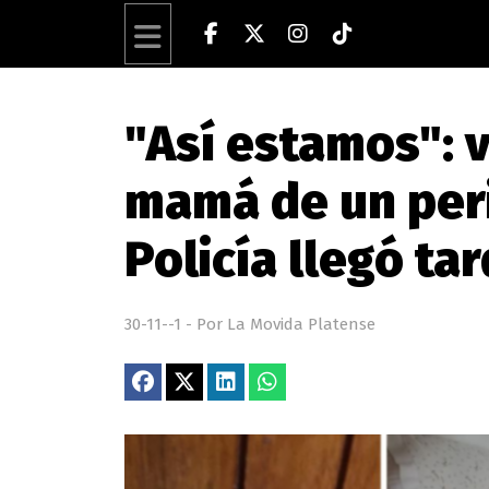
"Así estamos": v
mamá de un peri
Policía llegó ta
30-11--1 - Por La Movida Platense