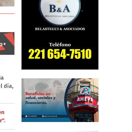
ia
l día,
en
r".