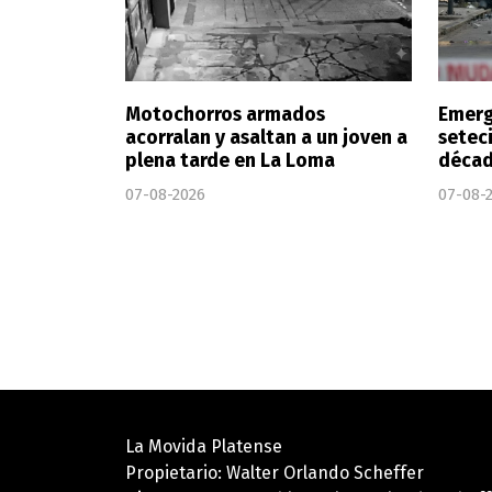
Motochorros armados
Emerge
acorralan y asaltan a un joven a
setec
plena tarde en La Loma
décad
07-08-2026
07-08-
La Movida Platense
Propietario: Walter Orlando Scheffer