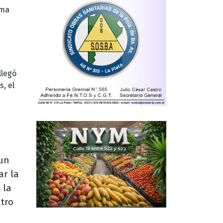
sma
llegó
, el
 un
ar la
 la
atro