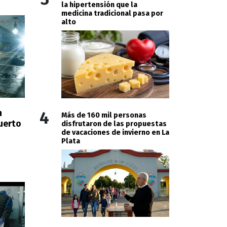
la hipertensión que la
medicina tradicional pasa por
alto
n
4
Más de 160 mil personas
uerto
disfrutaron de las propuestas
de vacaciones de invierno en La
Plata