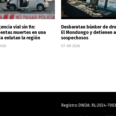
ncia vial sin fin:
Desbaratan búnker de dr
ientas muertes en una
El Mondongo y detienen a
a enlutan la región
sospechosos
2026
07-08-2026
Registro DNDA: RL-2024-70