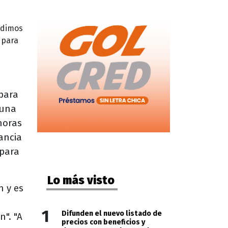
edimos
 para
 para
 una
horas
ancia
 para
Lo más visto
n y es
1
Difunden el nuevo listado de
n". "A
precios con beneficios y